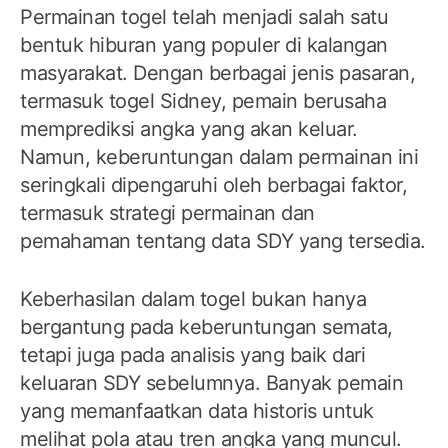
Permainan togel telah menjadi salah satu
bentuk hiburan yang populer di kalangan
masyarakat. Dengan berbagai jenis pasaran,
termasuk togel Sidney, pemain berusaha
memprediksi angka yang akan keluar.
Namun, keberuntungan dalam permainan ini
seringkali dipengaruhi oleh berbagai faktor,
termasuk strategi permainan dan
pemahaman tentang data SDY yang tersedia.
Keberhasilan dalam togel bukan hanya
bergantung pada keberuntungan semata,
tetapi juga pada analisis yang baik dari
keluaran SDY sebelumnya. Banyak pemain
yang memanfaatkan data historis untuk
melihat pola atau tren angka yang muncul.