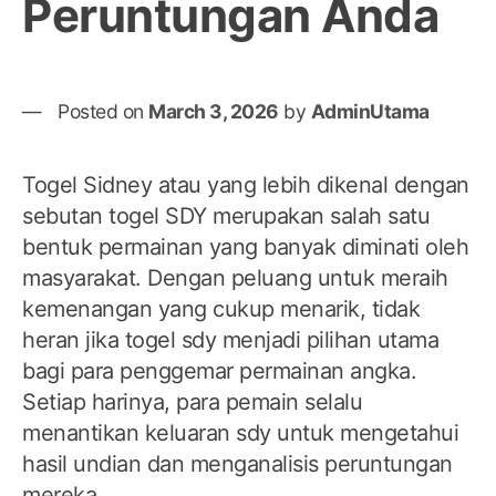
Peruntungan Anda
Posted on
March 3, 2026
by
AdminUtama
Togel Sidney atau yang lebih dikenal dengan
sebutan togel SDY merupakan salah satu
bentuk permainan yang banyak diminati oleh
masyarakat. Dengan peluang untuk meraih
kemenangan yang cukup menarik, tidak
heran jika togel sdy menjadi pilihan utama
bagi para penggemar permainan angka.
Setiap harinya, para pemain selalu
menantikan keluaran sdy untuk mengetahui
hasil undian dan menganalisis peruntungan
mereka.