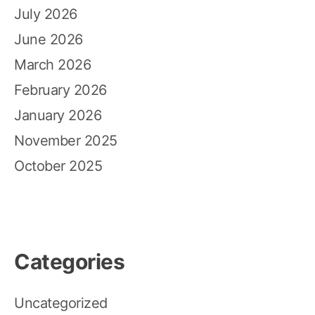
July 2026
June 2026
March 2026
February 2026
January 2026
November 2025
October 2025
Categories
Uncategorized