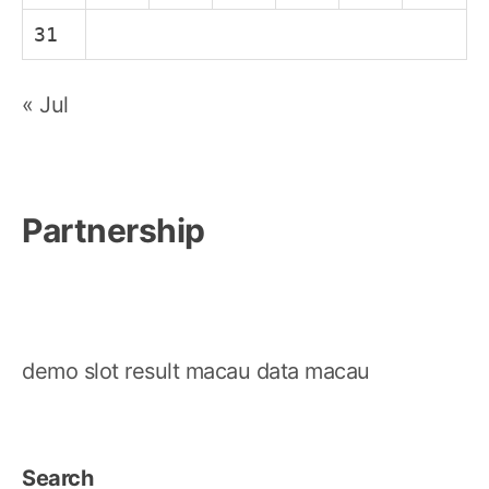
31
« Jul
Partnership
demo slot
result macau
data macau
Search