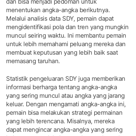
dan bisa menjadi pedoman untuk
menentukan angka-angka berikutnya.
Melalui analisis data SDY, pemain dapat
mengidentifikasi pola dan tren yang mungkin
muncul seiring waktu. Ini membantu pemain
untuk lebih memahami peluang mereka dan
membuat keputusan yang lebih baik saat
memasang taruhan.
Statistik pengeluaran SDY juga memberikan
informasi berharga tentang angka-angka
yang sering muncul atau angka yang jarang
keluar. Dengan mengamati angka-angka ini,
pemain bisa melakukan strategi permainan
yang lebih terencana. Misalnya, mereka
dapat mengincar angka-angka yang sering