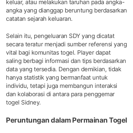
keluar, atau melakukan taruhan pada angka-
angka yang dianggap beruntung berdasarkan
catatan sejarah keluaran.
Selain itu, pengeluaran SDY yang dicatat
secara teratur menjadi sumber referensi yang
vital bagi komunitas togel. Player dapat
saling berbagi informasi dan tips berdasarkan
data yang tersedia. Dengan demikian, tidak
hanya statistik yang bermanfaat untuk
individu, tetapi juga membangun interaksi
dan kolaborasi di antara para penggemar
togel Sidney.
Peruntungan dalam Permainan Togel