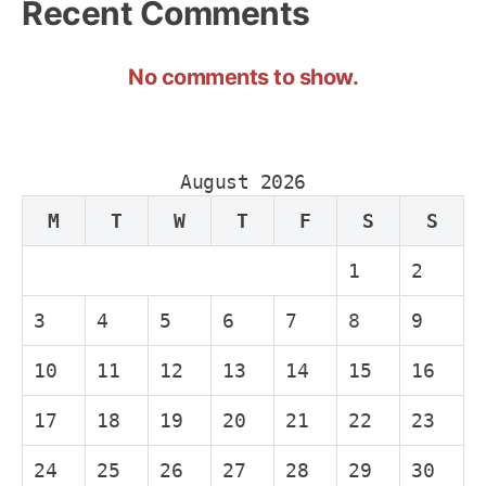
Recent Comments
No comments to show.
August 2026
M
T
W
T
F
S
S
1
2
3
4
5
6
7
8
9
10
11
12
13
14
15
16
17
18
19
20
21
22
23
24
25
26
27
28
29
30