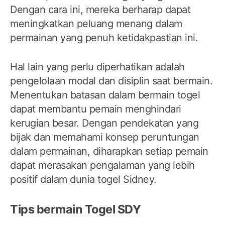
Dengan cara ini, mereka berharap dapat
meningkatkan peluang menang dalam
permainan yang penuh ketidakpastian ini.
Hal lain yang perlu diperhatikan adalah
pengelolaan modal dan disiplin saat bermain.
Menentukan batasan dalam bermain togel
dapat membantu pemain menghindari
kerugian besar. Dengan pendekatan yang
bijak dan memahami konsep peruntungan
dalam permainan, diharapkan setiap pemain
dapat merasakan pengalaman yang lebih
positif dalam dunia togel Sidney.
Tips bermain Togel SDY