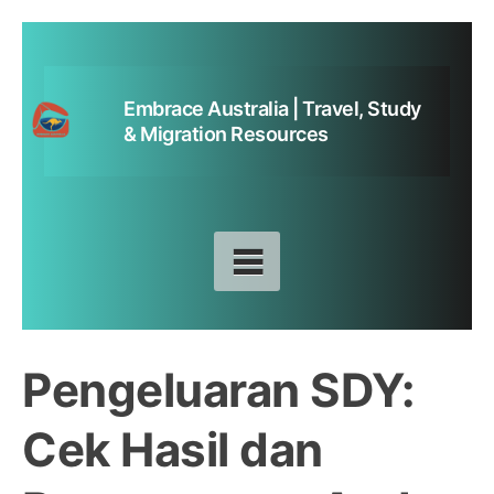
Skip
to
content
Embrace Australia | Travel, Study
& Migration Resources
Pengeluaran SDY:
Cek Hasil dan