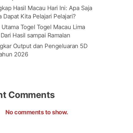
ap Hasil Macau Hari Ini: Apa Saja
 Dapat Kita Pelajari Pelajari?
 Utama Togel Togel Macau Lima
 Dari Hasil sampai Ramalan
kar Output dan Pengeluaran 5D
ahun 2026
nt Comments
No comments to show.