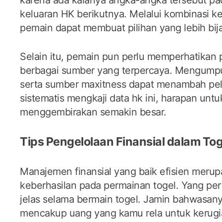
karena ada kalanya angka-angka tersebut pa
keluaran HK berikutnya. Melalui kombinasi k
pemain dapat membuat pilihan yang lebih bij
Selain itu, pemain pun perlu memperhatikan 
berbagai sumber yang terpercaya. Mengumpul
serta sumber maxitness dapat menambah pel
sistematis mengkaji data hk ini, harapan unt
menggembirakan semakin besar.
Tips Pengelolaan Finansial dalam Tog
Manajemen finansial yang baik efisien merup
keberhasilan pada permainan togel. Yang pe
jelas selama bermain togel. Jamin bahwasany
mencakup uang yang kamu rela untuk kerugia