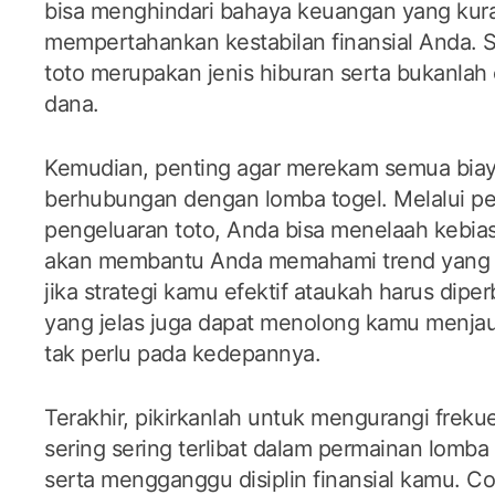
bisa menghindari bahaya keuangan yang kura
mempertahankan kestabilan finansial Anda. 
toto merupakan jenis hiburan serta bukanla
dana.
Kemudian, penting agar merekam semua bia
berhubungan dengan lomba togel. Melalui pe
pengeluaran toto, Anda bisa menelaah kebias
akan membantu Anda memahami trend yang t
jika strategi kamu efektif ataukah harus dipe
yang jelas juga dapat menolong kamu menjauh
tak perlu pada kedepannya.
Terakhir, pikirkanlah untuk mengurangi frekuen
sering sering terlibat dalam permainan lomb
serta mengganggu disiplin finansial kamu. 