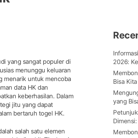
Recen
Informas
udi yang sangat populer di
2026: Kel
ntusias menunggu keluaran
Membongk
g menarik untuk mencoba
Bisa Kita
aman data HK dan
Mengungk
atkan keberhasilan. Dalam
yang Bisa
tegi jitu yang dapat
Petunjuk
lam bertaruh togel HK.
Dimensi:
dalah salah satu elemen
Membong