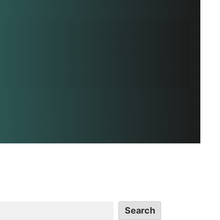
Search