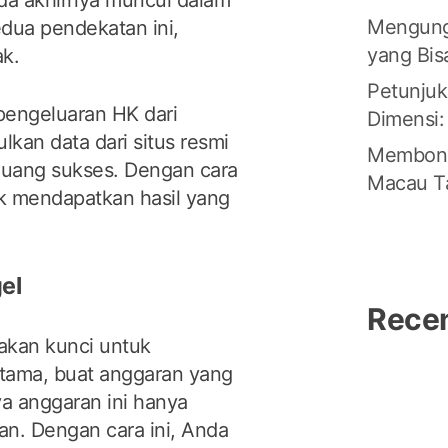
da akhirnya muncul dalam
Mengungk
edua pendekatan ini,
yang Bisa
ak.
Petunjuk
pengeluaran HK dari
Dimensi:
kan data dari situs resmi
Membong
uang sukses. Dengan cara
Macau T
uk mendapatkan hasil yang
el
Rece
akan kunci untuk
rtama, buat anggaran yang
a anggaran ini hanya
n. Dengan cara ini, Anda