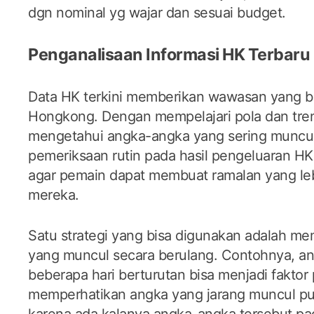
dgn nominal yg wajar dan sesuai budget.
Penganalisaan Informasi HK Terbaru
Data HK terkini memberikan wawasan yang be
Hongkong. Dengan mempelajari pola dan tren
mengetahui angka-angka yang sering muncul. 
pemeriksaan rutin pada hasil pengeluaran HK
agar pemain dapat membuat ramalan yang leb
mereka.
Satu strategi yang bisa digunakan adalah m
yang muncul secara berulang. Contohnya, a
beberapa hari berturutan bisa menjadi faktor 
memperhatikan angka yang jarang muncul pu