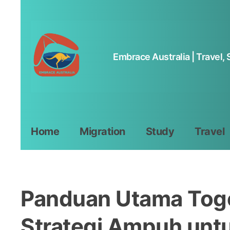
Skip
to
content
Embrace Australia | Travel,
Home
Migration
Study
Travel
Panduan Utama Toge
Strategi Ampuh unt