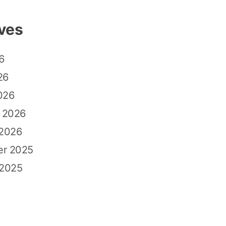
ves
6
26
026
y 2026
 2026
r 2025
 2025