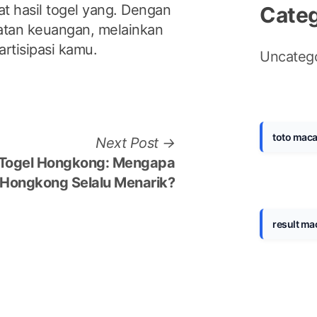
t hasil togel yang. Dengan
Categ
atan keuangan, melainkan
rtisipasi kamu.
Uncateg
toto mac
Next
Next Post
post:
 Togel Hongkong: Mengapa
 Hongkong Selalu Menarik?
result ma