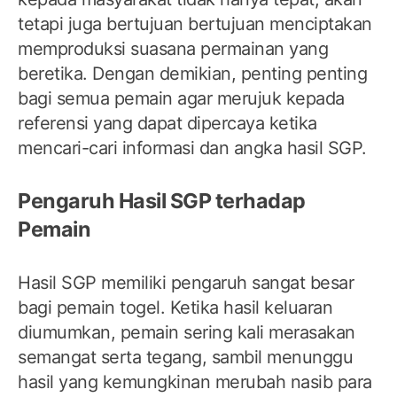
tetapi juga bertujuan bertujuan menciptakan
memproduksi suasana permainan yang
beretika. Dengan demikian, penting penting
bagi semua pemain agar merujuk kepada
referensi yang dapat dipercaya ketika
mencari-cari informasi dan angka hasil SGP.
Pengaruh Hasil SGP terhadap
Pemain
Hasil SGP memiliki pengaruh sangat besar
bagi pemain togel. Ketika hasil keluaran
diumumkan, pemain sering kali merasakan
semangat serta tegang, sambil menunggu
hasil yang kemungkinan merubah nasib para