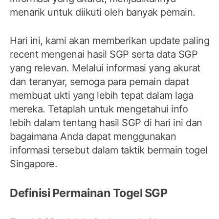
menarik untuk diikuti oleh banyak pemain.
Hari ini, kami akan memberikan update paling
recent mengenai hasil SGP serta data SGP
yang relevan. Melalui informasi yang akurat
dan teranyar, semoga para pemain dapat
membuat ukti yang lebih tepat dalam laga
mereka. Tetaplah untuk mengetahui info
lebih dalam tentang hasil SGP di hari ini dan
bagaimana Anda dapat menggunakan
informasi tersebut dalam taktik bermain togel
Singapore.
Definisi Permainan Togel SGP