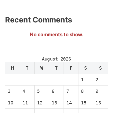
Recent Comments
No comments to show.
August 2026
M
T
W
T
F
S
S
1
2
3
4
5
6
7
8
9
10
11
12
13
14
15
16