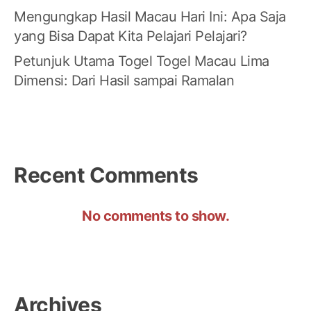
Mengungkap Hasil Macau Hari Ini: Apa Saja
yang Bisa Dapat Kita Pelajari Pelajari?
Petunjuk Utama Togel Togel Macau Lima
Dimensi: Dari Hasil sampai Ramalan
Recent Comments
No comments to show.
Archives