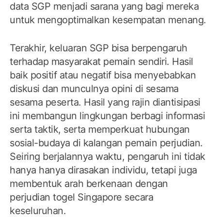
data SGP menjadi sarana yang bagi mereka
untuk mengoptimalkan kesempatan menang.
Terakhir, keluaran SGP bisa berpengaruh
terhadap masyarakat pemain sendiri. Hasil
baik positif atau negatif bisa menyebabkan
diskusi dan munculnya opini di sesama
sesama peserta. Hasil yang rajin diantisipasi
ini membangun lingkungan berbagi informasi
serta taktik, serta memperkuat hubungan
sosial-budaya di kalangan pemain perjudian.
Seiring berjalannya waktu, pengaruh ini tidak
hanya hanya dirasakan individu, tetapi juga
membentuk arah berkenaan dengan
perjudian togel Singapore secara
keseluruhan.